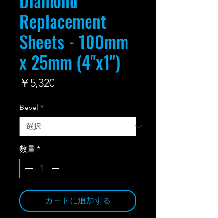
Diamond
Replacement
Sheets - 100mm
x 25mm (4"x1")
価
￥5,320
格
Bevel
*
数量
*
カートに追加する