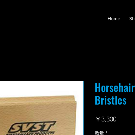
Home
Sh
Horsehai
Bristles
価
￥3,300
格
数量
*