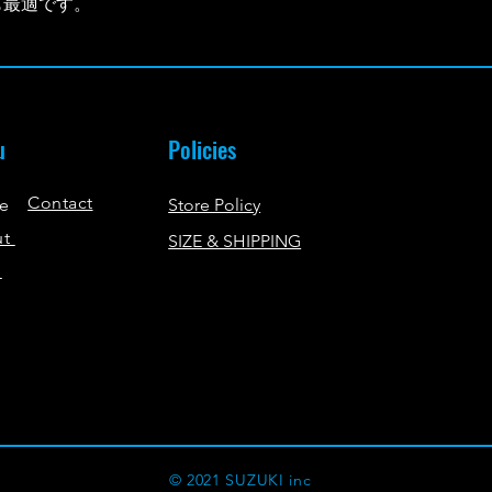
も最適です。
u
Policies
Contact
e
Store Policy
ut
SIZE & SHIPPING
p
© 2021 SUZUKI inc