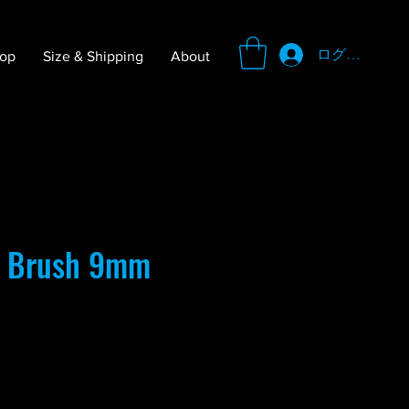
ログイン
op
Size & Shipping
About
r Brush 9mm