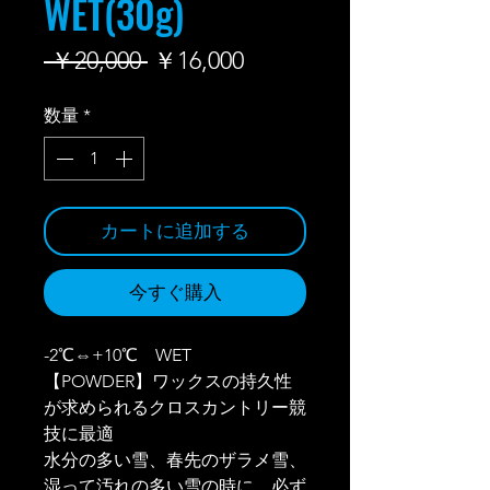
WET(30g)
通
セ
 ￥20,000 
￥16,000
常
ー
数量
*
価
ル
格
価
格
カートに追加する
今すぐ購入
-2℃⇔+10℃ WET
【POWDER】ワックスの持久性
が求められるクロスカントリー競
技に最適
水分の多い雪、春先のザラメ雪、
湿って汚れの多い雪の時に、必ず