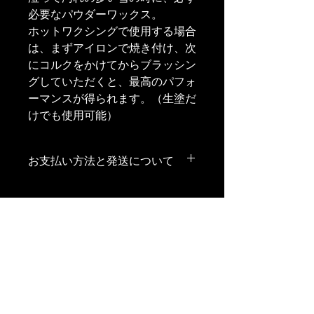
必要なパウダーワックス。
ホットワクシングで使用する場合
は、まずアイロンで焼き付け、次
にコルクをかけてからブラッシン
グしていただくと、最高のパフォ
ーマンスが得られます。（生塗だ
けでも使用可能）
お支払い方法と発送について
お支払い方法と発送は、ヤマト運輸の
代金引換サービスの宅急便コレクトに
なります。税抜き15,000円以上のお買
い上げで、送料無料とさせていただき
ます。
（代引き手数料はお客様のご負担とな
Menu
ります）
Home