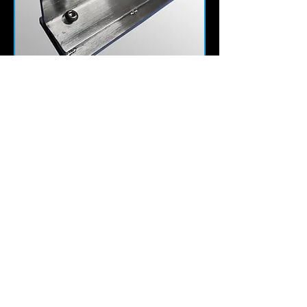
STAS ORIGINAL
Scraper Sharpener
価格
￥15,000