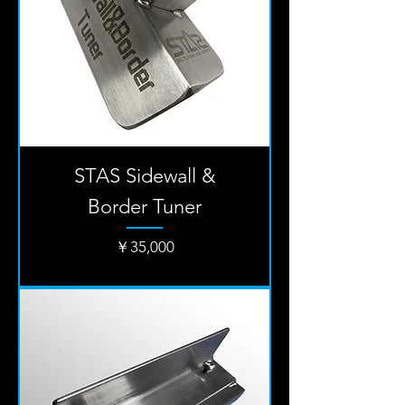
STAS Sidewall &
Border Tuner
価格
￥35,000