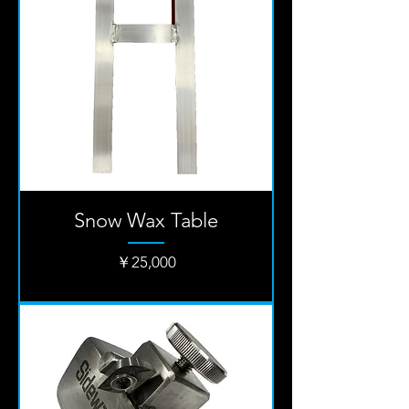
Snow Wax Table
価格
￥25,000