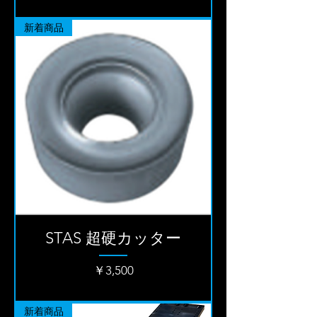
新着商品
STAS 超硬カッター
価格
￥3,500
新着商品